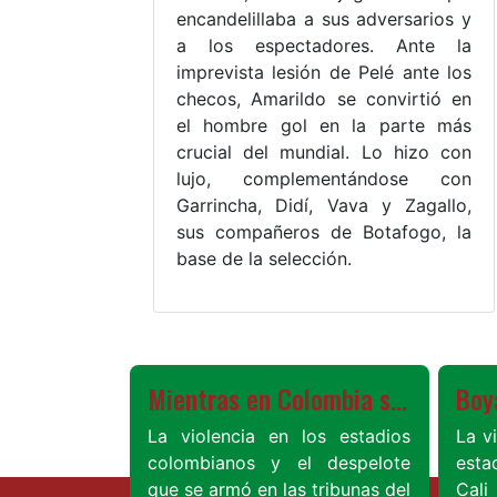
encandelillaba a sus adversarios y
a los espectadores. Ante la
imprevista lesión de Pelé ante los
checos, Amarildo se convirtió en
el hombre gol en la parte más
crucial del mundial. Lo hizo con
lujo, complementándose con
Garrincha, Didí, Vava y Zagallo,
sus compañeros de Botafogo, la
base de la selección.
Ver más
Mientras en Colombia sigue la violencia en los estadios, en Inglaterra acabaron con los "hooligans"
La violencia en los estadios
La v
colombianos y el despelote
esta
que se armó en las tribunas del
Cal