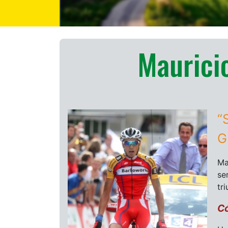
Mauricio
“
G
Ma
se
tr
Có