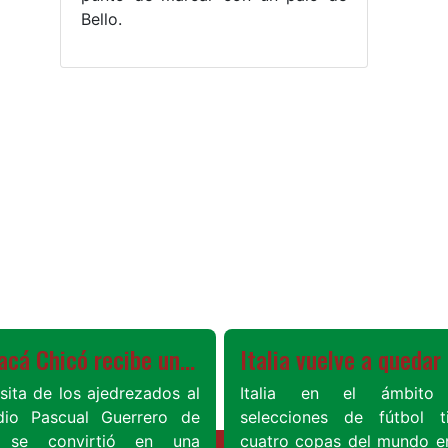
Bello.
Ver más
Boyacá Chicó recibe una goleada histórica con América en el Pascual Guerrero
isita de los ajedrezados al
Italia en el ámbito
dio Pascual Guerrero de
selecciones de fútbol t
i se convirtió en una
cuatro copas del mundo e