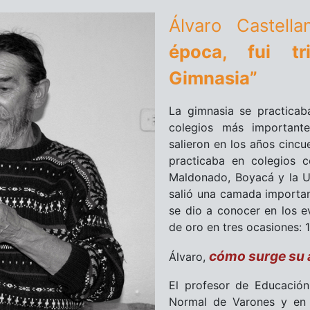
Álvaro Castel
época, fui t
Gimnasia”
La gimnasia se practicab
colegios más important
salieron en los años cincu
practicaba en colegios 
Maldonado, Boyacá y la U
salió una camada importan
se dio a conocer en los e
de oro en tres ocasiones: 
cómo surge su a
Álvaro,
El profesor de Educación
Normal de Varones y en 