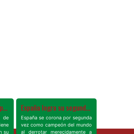
Ver más
Italia vuelve a quedar por tercera vez fuera de los mundiales de fútbol
España logra su segundo mundial derrotando a una irreconocible Argentina
 de
España se corona por segunda
iene
vez como campeón del mundo
n su
al derrotar merecidamente a