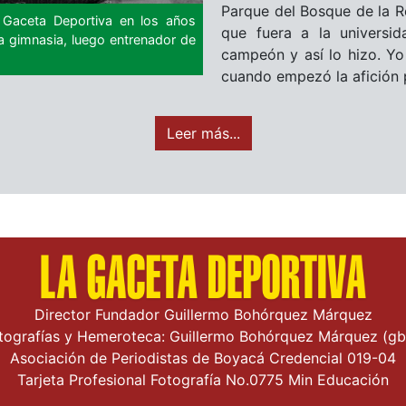
Parque del Bosque de la R
a Gaceta Deportiva en los años
que fuera a la universi
a gimnasia, luego entrenador de
campeón y así lo hizo. Yo
cuando empezó la afición po
Leer más...
Director Fundador Guillermo Bohórquez Márquez
tografías y Hemeroteca: Guillermo Bohórquez Márquez (g
Asociación de Periodistas de Boyacá Credencial 019-04
Tarjeta Profesional Fotografía No.0775 Min Educación