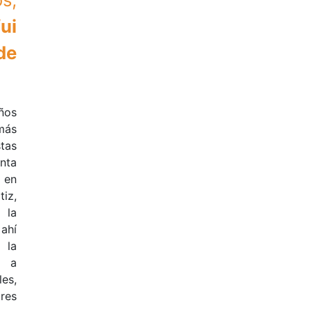
ui
de
ños
más
tas
enta
 en
iz,
 la
ahí
 la
o a
es,
res