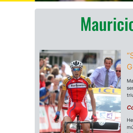
Mauricio
“
G
Ma
se
tr
Có
He
mú