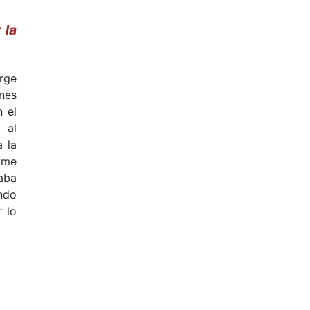
 la
rge
ones
 el
 al
 la
 me
aba
ndo
 lo