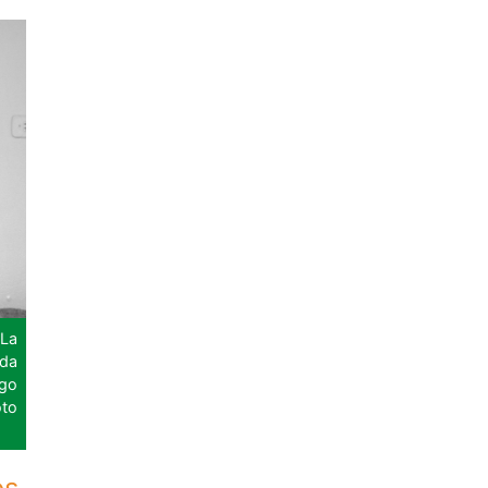
 La
ida
ego
oto
s,