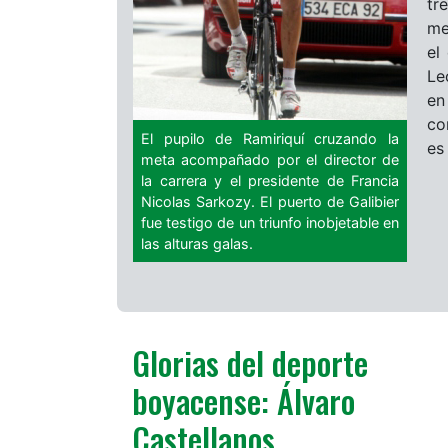
tr
me
el
Le
en
co
El pupilo de Ramiriquí cruzando la
es 
meta acompañado por el director de
la carrera y el presidente de Francia
Nicolas Sarkozy. El puerto de Galibier
fue testigo de un triunfo inobjetable en
las alturas galas.
Glorias del deporte
boyacense: Álvaro
Castellanos